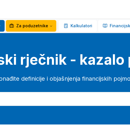
Za poduzetnike
Kalkulatori
Financijsk
ski rječnik - kazal
onađite definicije i objašnjenja financijskih pojm