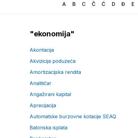
A
B
C
Č
Ć
D
Đ
E
"
ekonomija
"
Akontacija
Akvizicija poduzeća
Amortizacijska rendita
Analitičar
Angažirani kapital
Aprecijacija
Automatske burzovne kotacije SEAQ
Balonska isplata