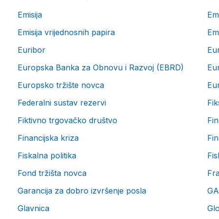
Emisija
Emi
Emisija vrijednosnih papira
Emi
Euribor
Eu
Europska Banka za Obnovu i Razvoj (EBRD)
Eur
Europsko tržište novca
Eur
Federalni sustav rezervi
Fi
Fiktivno trgovačko društvo
Fin
Financijska kriza
Fin
Fiskalna politika
Fis
Fond tržišta novca
Fr
Garancija za dobro izvršenje posla
GA
Glavnica
Glo