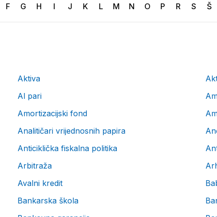
F
G
H
I
J
K
L
M
N
O
P
R
S
Š
Aktiva
Akt
Al pari
Amo
Amortizacijski fond
Am
Analitičari vrijednosnih papira
An
Anticiklička fiskalna politika
Ant
Arbitraža
Arh
Avalni kredit
Ba
Bankarska škola
Ba