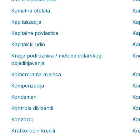
Kamatna otplata
Ka
Kapitalizacija
Kap
Kapitalne povlastice
Kap
Kapitalski udio
Ka
Knjiga podružnica / metoda dolarskog
Kn
objedinjavanja
Komercijalna mjenica
Kom
Kompenzacija
Ko
Konosman
Ko
Kontrola dividendi
Kon
Konzorcij
Ko
Kratkoročni krediti
Kre