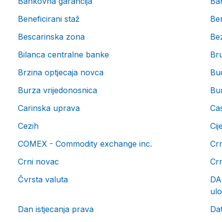
Bankovna garancija
Ba
Beneficirani staž
Be
Bescarinska zona
Bez
Bilanca centralne banke
Bru
Brzina optjecaja novca
Bu
Burza vrijedonosnica
Bu
Carinska uprava
Ca
Cezih
Ci
COMEX - Commodity exchange inc.
Cr
Crni novac
Crn
Čvrsta valuta
DAB
ulo
Dan istjecanja prava
Da