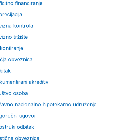
icitno financiranje
recijacija
vizna kontrola
izno tržište
kontiranje
čja obveznica
bitak
umentirani akreditiv
uštvo osoba
žavno nacionalno hipotekarno udruženje
goročni ugovor
struki odbitak
stična obveznica