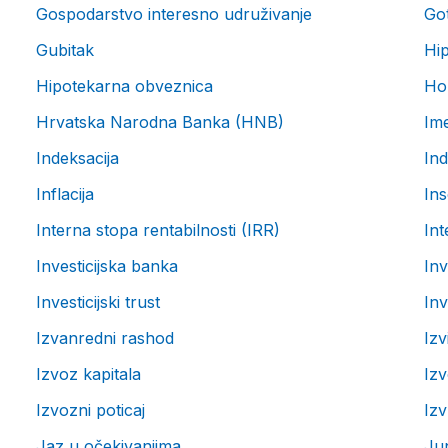
Gospodarstvo interesno udruživanje
Go
Gubitak
Hip
Hipotekarna obveznica
Ho
Hrvatska Narodna Banka (HNB)
Im
Indeksacija
Ind
Inflacija
Ins
Interna stopa rentabilnosti (IRR)
Int
Investicijska banka
Inv
Investicijski trust
Inv
Izvanredni rashod
Izv
Izvoz kapitala
Iz
Izvozni poticaj
Izv
Jaz u očekivanjima
Ju