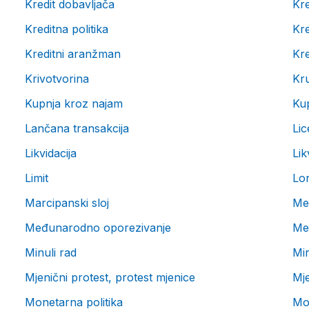
Kredit dobavljača
Kr
Kreditna politika
Kr
Kreditni aranžman
Kre
Krivotvorina
Kru
Kupnja kroz najam
Kup
Lančana transakcija
Lic
Likvidacija
Lik
Limit
Lo
Marcipanski sloj
Me
Međunarodno oporezivanje
Me
Minuli rad
Mir
Mjenični protest, protest mjenice
Mje
Monetarna politika
Mo