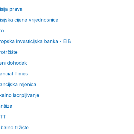
sija prava
sijska cijena vrijednosnica
ro
opska investicijska banka - EIB
otržište
ksni dohodak
ancial Times
ancijska mjenica
kalno iscrpljivanje
anšiza
TT
balno tržište