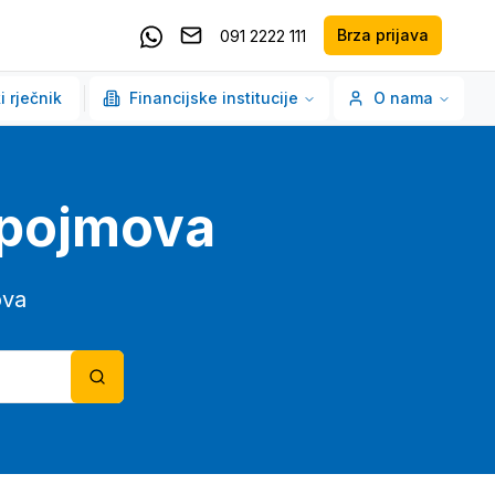
Brza prijava
091 2222 111
Pošaljite email
Kontaktirajte nas putem Whatsappa
i rječnik
Financijske institucije
O nama
o pojmova
ova