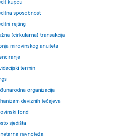
edit kupcu
editna sposobnost
ditni rejting
žna (cirkularna) transakcija
nja mirovinskog anuiteta
enciranje
vidacijski termin
ngs
đunarodna organizacija
hanizam deviznih tečajeva
ovinski fond
sto sjedišta
netarna ravnoteža