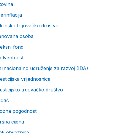
tovina
erinflacija
ldinško trgovačko društvo
enovana osoba
eksni fond
olventnost
ernacionalno udruženje za razvoj (IDA)
esticijska vrijednosnica
esticijsko trgovačko društvo
iđač
vozna pogodnost
ršna cijena
nk obveznice