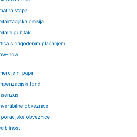
matna stopa
italizacijska emisija
italni gubitak
rtica s odgođenim plaćanjem
ow-how
ercijalni papir
mpenzacijski fond
nsenzus
vertibilne obveznice
rporacijske obveznice
dibilnost