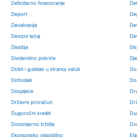
Deficitarno financiranje
Def
Deport
Dep
Devalvacija
De
Devizni tečaj
Dev
Disažija
Dis
Dividendno pokriće
Dje
Dobit i gubitak u stranoj valuti
Do
Dohodak
Dok
Dospijeće
Dr
Državni proračun
Dr
Dugoročni krediti
Du
Dvosmjerno tržište
Dvo
Ekonomsko vlasništvo
Ela