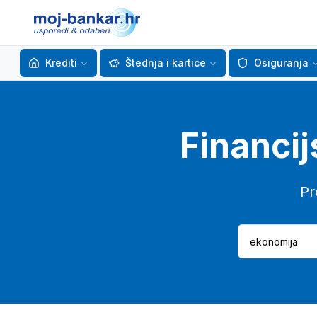
Krediti
Štednja i kartice
Osiguranja
Financij
Pr