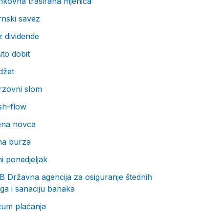
nkovna trasirana mjenica
rnski savez
 dividende
to dobit
džet
rzovni slom
sh-flow
jena novca
na burza
i ponedjeljak
 Državna agencija za osiguranje štednih
ga i sanaciju banaka
tum plaćanja