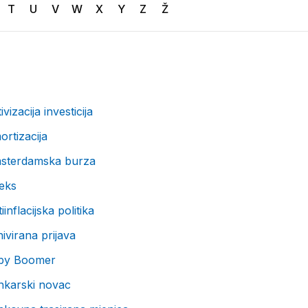
T
U
V
W
X
Y
Z
Ž
ivizacija investicija
rtizacija
sterdamska burza
eks
iinflacijska politika
ivirana prijava
by Boomer
nkarski novac