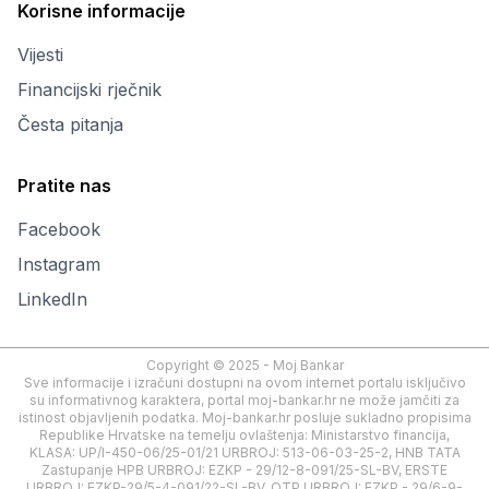
Korisne informacije
Vijesti
Financijski rječnik
Česta pitanja
Pratite nas
Facebook
Instagram
LinkedIn
Copyright © 2025 - Moj Bankar
Sve informacije i izračuni dostupni na ovom internet portalu isključivo
su informativnog karaktera, portal moj-bankar.hr ne može jamčiti za
istinost objavljenih podatka. Moj-bankar.hr posluje sukladno propisima
Republike Hrvatske na temelju ovlaštenja: Ministarstvo financija,
KLASA: UP/I-450-06/25-01/21 URBROJ: 513-06-03-25-2, HNB TATA
Zastupanje HPB URBROJ: EZKP - 29/12-8-091/25-SL-BV, ERSTE
URBROJ: EZKP-29/5-4-091/22-SL-BV, OTP URBROJ: EZKP - 29/6-9-