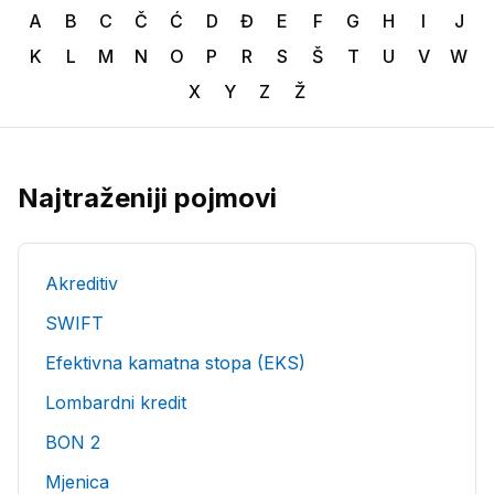
A
B
C
Č
Ć
D
Đ
E
F
G
H
I
J
K
L
M
N
O
P
R
S
Š
T
U
V
W
X
Y
Z
Ž
Najtraženiji pojmovi
Akreditiv
SWIFT
Efektivna kamatna stopa (EKS)
Lombardni kredit
BON 2
Mjenica