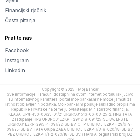
Vijesti
Financijski rječnik
Česta pitanja
Pratite nas
Facebook
Instagram
LinkedIn
Copyright © 2025 - Moj Bankar
Sve informacije i izračuni dostupni na ovom internet portalu isključivo
su informativnog karaktera, portal moj-bankar.hr ne može jamčiti za
istinost objavljenih podatka. Moj-bankar.hr posluje sukladno propisima
Republike Hrvatske na temelju ovlaštenja: Ministarstvo financija,
KLASA: UP/I-450-06/25-01/21 URBROJ: 513-06-03-25-2, HNB TATA
Zastupanje HPB URBROJ: EZKP - 29/12-8-091/25-SL-BV, ERSTE
URBROJ: EZKP-29/5-4-091/22-SL-BV, OTP URBROJ: EZKP - 29/6-9-
091/25-SL-BV, TATA Grupa ZABA URBROJ: EZKP-1/3-8-020/18-SL-BV,
PBZ URBROJ: EZKP-1/1-2-020/18-SL-BV, i HANFA Registarski broj DZ
269