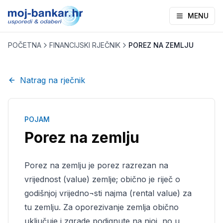
MENU
POČETNA
FINANCIJSKI RJEČNIK
POREZ NA ZEMLJU
Natrag na rječnik
POJAM
Porez na zemlju
Porez na zemlju je porez razrezan na
vrijednost (value) zemlje; obično je riječ o
godišnjoj vrijedno¬sti najma (rental value) za
tu zemlju. Za oporezivanje zemlja obično
uključuje i zgrade podignute na njoj, no u