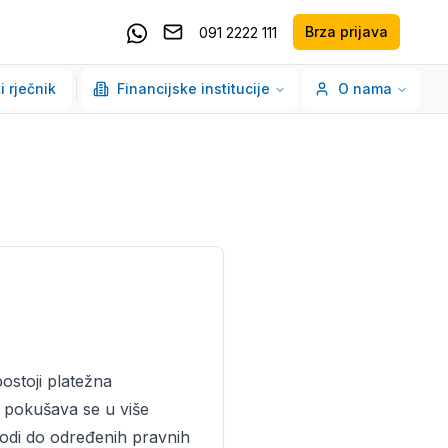
Brza prijava
091 2222 111
Pošaljite email
Kontaktirajte nas putem Whatsappa
i rječnik
Financijske institucije
O nama
postoji platežna
i pokušava se u više
vodi do određenih pravnih