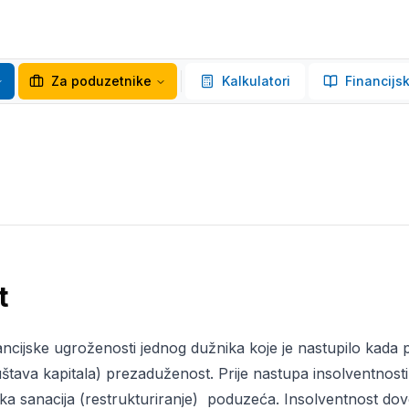
Za poduzetnike
Kalkulatori
Financijsk
t
nancijske ugroženosti jednog dužnika koje je nastupilo kada 
uštava kapitala) prezaduženost. Prije nastupa insolventnost
dska sanacija (restrukturiranje) poduzeća. Insolventnost do