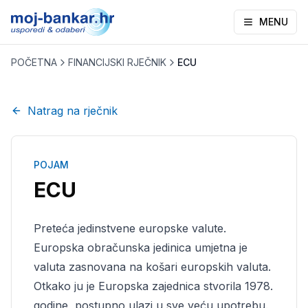
MENU
POČETNA
FINANCIJSKI RJEČNIK
ECU
Natrag na rječnik
POJAM
ECU
Preteća jedinstvene europske valute.
Europska obračunska jedinica umjetna je
valuta zasnovana na košari europskih valuta.
Otkako ju je Europska zajednica stvorila 1978.
godine, postupno ulazi u sve veću upotrebu.