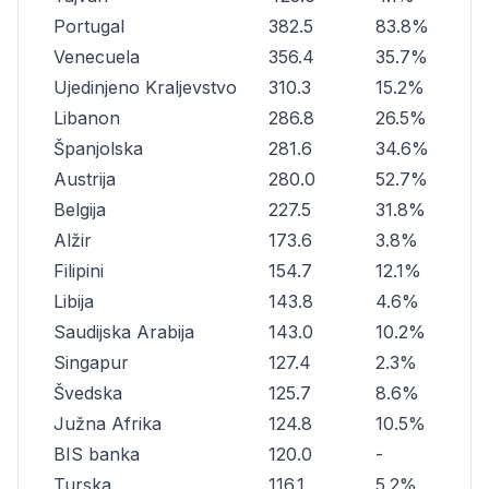
Portugal
382.5
83.8%
Venecuela
356.4
35.7%
Ujedinjeno Kraljevstvo
310.3
15.2%
Libanon
286.8
26.5%
Španjolska
281.6
34.6%
Austrija
280.0
52.7%
Belgija
227.5
31.8%
Alžir
173.6
3.8%
Filipini
154.7
12.1%
Libija
143.8
4.6%
Saudijska Arabija
143.0
10.2%
Singapur
127.4
2.3%
Švedska
125.7
8.6%
Južna Afrika
124.8
10.5%
BIS banka
120.0
-
Turska
116.1
5.2%