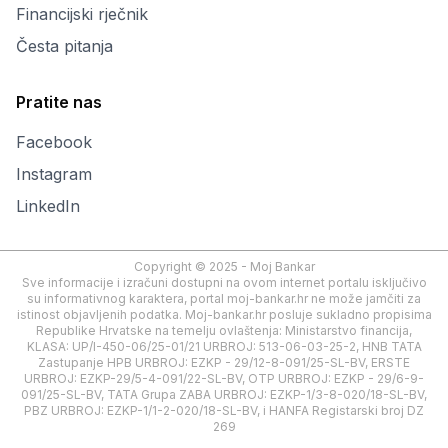
Financijski rječnik
Česta pitanja
Pratite nas
Facebook
Instagram
LinkedIn
Copyright © 2025 - Moj Bankar
Sve informacije i izračuni dostupni na ovom internet portalu isključivo
su informativnog karaktera, portal moj-bankar.hr ne može jamčiti za
istinost objavljenih podatka. Moj-bankar.hr posluje sukladno propisima
Republike Hrvatske na temelju ovlaštenja: Ministarstvo financija,
KLASA: UP/I-450-06/25-01/21 URBROJ: 513-06-03-25-2, HNB TATA
Zastupanje HPB URBROJ: EZKP - 29/12-8-091/25-SL-BV, ERSTE
URBROJ: EZKP-29/5-4-091/22-SL-BV, OTP URBROJ: EZKP - 29/6-9-
091/25-SL-BV, TATA Grupa ZABA URBROJ: EZKP-1/3-8-020/18-SL-BV,
PBZ URBROJ: EZKP-1/1-2-020/18-SL-BV, i HANFA Registarski broj DZ
269