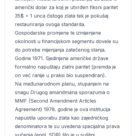
američki dolar za koji je utvrđen fiksni paritet
35$ = 1 unca čistoga zlata tek je pokušaj
restauriranja ovoga standarda.
Gospodarske promjene te izmijenjene
okolnosti u financijskom segmentu dovele su
do potrebe mijenjanja zatečenog stanja.
Godine 1971. Sjedinjene američke države
formalno napuštaju zlatni paritet (premda je
on već ranije u praksi bio suspendiran).
Na međunarodnom planu, stupanjem na
snagu Drugog amandmana sporazuma o
MMF (Second Amendment Articles
Agreement) 1978. godine je ova institucija
napustila uporabu zlata kao zajedničkog
denominatora te su uvedena specijalna prava
vučenja (engl. SDR) što je u suštini