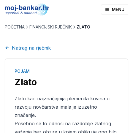
MENU
POČETNA
FINANCIJSKI RJEČNIK
ZLATO
Natrag na rječnik
POJAM
Zlato
Zlato kao najznačajnija plemenita kovina u
razvoju novčarstva imala je izuzetno
značenje.
Posebno se to odnosi na razdoblje zlatnog
važenja bez obzira u kojem obliku je ono bilo