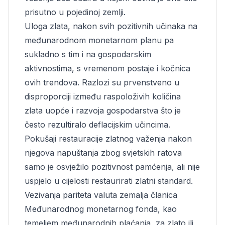
prisutno u pojedinoj zemlji.
Uloga zlata, nakon svih pozitivnih učinaka na
međunarodnom monetarnom planu pa
sukladno s tim i na gospodarskim
aktivnostima, s vremenom postaje i kočnica
ovih trendova. Razlozi su prvenstveno u
disproporciji između raspoloživih količina
zlata uopće i razvoja gospodarstva što je
često rezultiralo deflacijskim učincima.
Pokušaji restauracije zlatnog važenja nakon
njegova napuštanja zbog svjetskih ratova
samo je osvježilo pozitivnost pamćenja, ali nije
uspjelo u cijelosti restaurirati zlatni standard.
Vezivanja pariteta valuta zemalja članica
Međunarodnog monetarnog fonda, kao
temeljem međunarodnih plaćanja, za zlato ili