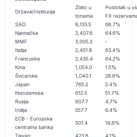
Zlato u
Postotak u vl
Država/Institucija
tonama
FX rezervam
SAD
8,133.5
68.7%
Njemačka
3,407.6
64.6%
MMF
3,005.3
-
Italija
2,451.8
63.4%
Francuska
2,435.4
64.2%
Kina
1,054.0
1.5%
Švicarska
1,040.1
28.8%
Japan
765.2
2.4%
Nizozemska
612.5
51.7%
Rusija
607.7
4.7%
Indija
557.7
6.4%
ECB - Europska
501.4
19.6%
centralna banka
Tajvan
423.6
4.1%