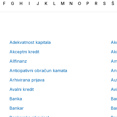
F
G
H
I
J
K
L
M
N
O
P
R
S
Š
Adekvatnost kapitala
Ak
Akceptni kredit
Akr
Allfinanz
Am
Anticipativni obračun kamata
Anu
Arhivirana prijava
Au
Avalni kredit
Avi
Banka
Ba
Bankar
Ba