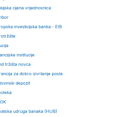
sijska cijena vrijednosnica
ribor
opska investicijska banka - EIB
otržište
ucija
ancijske institucije
d tržišta novca
ancija za dobro izvršenje posla
ovinski depozit
poteka
OK
vatska udruga banaka (HUB)