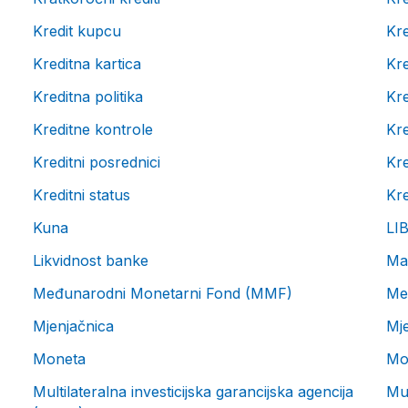
Kredit kupcu
Kr
Kreditna kartica
Kre
Kreditna politika
Kr
Kreditne kontrole
Kr
Kreditni posrednici
Kre
Kreditni status
Kre
Kuna
LI
Likvidnost banke
Man
Međunarodni Monetarni Fond (MMF)
Me
Mjenjačnica
Mje
Moneta
Mo
Multilateralna investicijska garancijska agencija
Mul