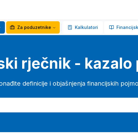
Za poduzetnike
Kalkulatori
Financijsk
ski rječnik - kazal
onađite definicije i objašnjenja financijskih pojm