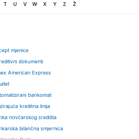
T
U
V
W
X
Y
Z
Ž
cept mjenice
editivni dokumenti
ex American Express
itet
tomatizirani bankomat
zirajuća kreditna linija
nka novčarskog središta
nkarska bilančna smjernica