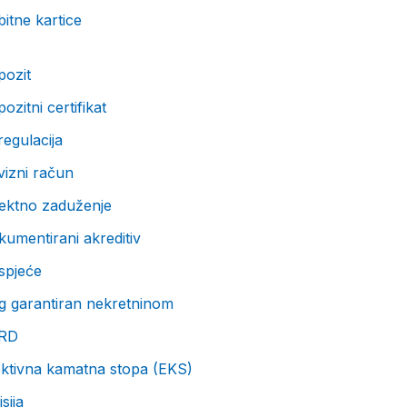
itne kartice
pozit
ozitni certifikat
egulacija
vizni račun
rektno zaduženje
umentirani akreditiv
spjeće
g garantiran nekretninom
RD
ektivna kamatna stopa (EKS)
sija