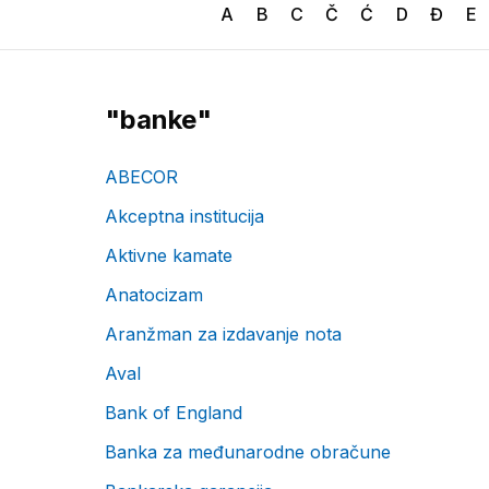
A
B
C
Č
Ć
D
Đ
E
"
banke
"
ABECOR
Akceptna institucija
Aktivne kamate
Anatocizam
Aranžman za izdavanje nota
Aval
Bank of England
Banka za međunarodne obračune