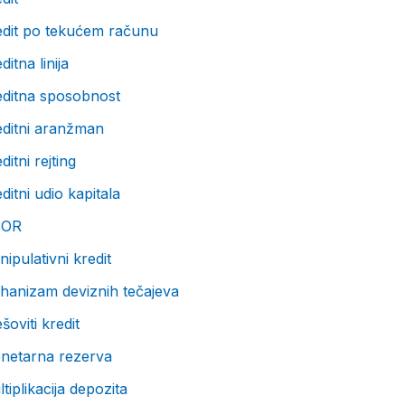
edit po tekućem računu
ditna linija
editna sposobnost
editni aranžman
ditni rejting
ditni udio kapitala
BOR
ipulativni kredit
hanizam deviznih tečajeva
šoviti kredit
netarna rezerva
tiplikacija depozita