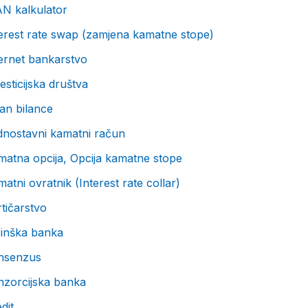
AN kalkulator
erest rate swap (zamjena kamatne stope)
ernet bankarstvo
esticijska društva
an bilance
dnostavni kamatni račun
matna opcija, Opcija kamatne stope
atni ovratnik (Interest rate collar)
tičarstvo
rinška banka
nsenzus
nzorcijska banka
dit