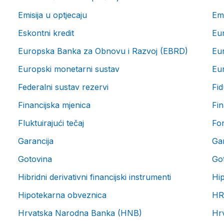
Emisija u optjecaju
Emi
Eskontni kredit
Eu
Europska Banka za Obnovu i Razvoj (EBRD)
Eur
Europski monetarni sustav
Eur
Federalni sustav rezervi
Fid
Financijska mjenica
Fin
Fluktuirajući tečaj
Fon
Garancija
Gar
Gotovina
Got
Hibridni derivativni financijski instrumenti
Hi
Hipotekarna obveznica
HR
Hrvatska Narodna Banka (HNB)
Hr