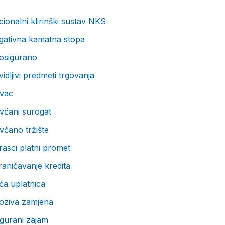
ionalni klirinški sustav NKS
gativna kamatna stopa
osigurano
idljivi predmeti trgovanja
vac
včani surogat
včano tržište
asci platni promet
aničavanje kredita
ća uplatnica
oziva zamjena
gurani zajam