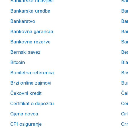
Bankarska obavijest
Ba
Bankarska uredba
Ba
Bankarstvo
Ba
Bankovna garancija
Ba
Bankovne rezerve
Bar
Bernski savez
Be
Bitcoin
Bla
Bonitetna referenca
Bri
Brzi online zajmovi
Bu
Čekovni kredit
Če
Certifikat o depozitu
Cer
Cijena novca
Cir
CPI osiguranje
Crn