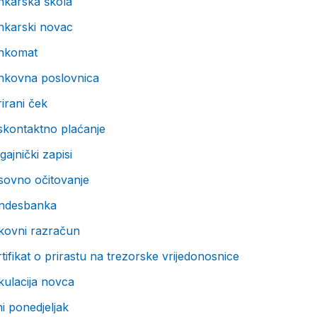
nkarska škola
nkarski novac
nkomat
nkovna poslovnica
irani ček
skontaktno plaćanje
gajnički zapisi
sovno očitovanje
ndesbanka
kovni razračun
tifikat o prirastu na trezorske vrijedonosnice
kulacija novca
i ponedjeljak