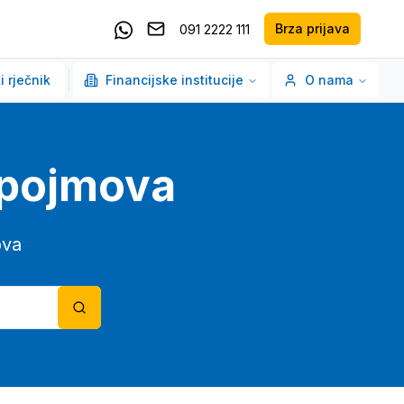
Brza prijava
091 2222 111
Pošaljite email
Kontaktirajte nas putem Whatsappa
i rječnik
Financijske institucije
O nama
o pojmova
ova