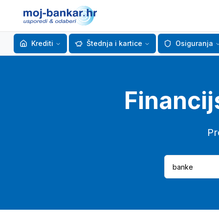
Krediti
Štednja i kartice
Osiguranja
Financij
Pr