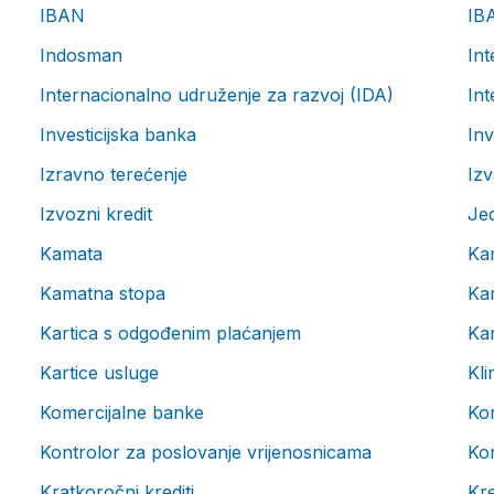
IBAN
IB
Indosman
Int
Internacionalno udruženje za razvoj (IDA)
Int
Investicijska banka
Inv
Izravno terećenje
Izv
Izvozni kredit
Je
Kamata
Ka
Kamatna stopa
Kam
Kartica s odgođenim plaćanjem
Kar
Kartice usluge
Kli
Komercijalne banke
Ko
Kontrolor za poslovanje vrijenosnicama
Ko
Kratkoročni krediti
Kre