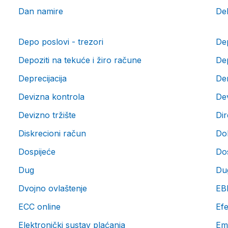
Dan namire
Deb
Depo poslovi - trezori
De
Depoziti na tekuće i žiro račune
Dep
Deprecijacija
Der
Devizna kontrola
De
Devizno tržište
Di
Diskrecioni račun
Dok
Dospijeće
Do
Dug
Du
Dvojno ovlaštenje
EB
ECC online
Ef
Elektronički sustav plaćanja
Emi