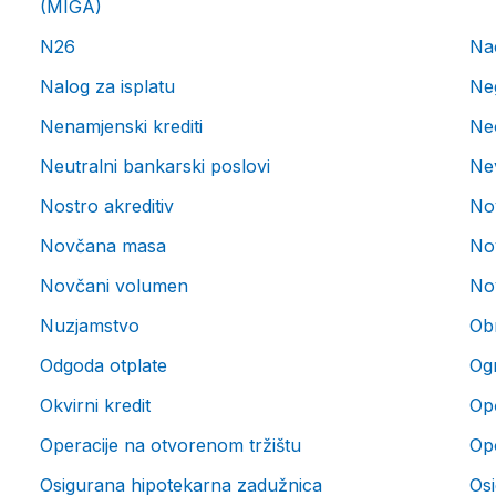
(MIGA)
N26
Nac
Nalog za isplatu
Ne
Nenamjenski krediti
Ne
Neutralni bankarski poslovi
Nev
Nostro akreditiv
No
Novčana masa
No
Novčani volumen
No
Nuzjamstvo
Obr
Odgoda otplate
Ogr
Okvirni kredit
Op
Operacije na otvorenom tržištu
Op
Osigurana hipotekarna zadužnica
Osi