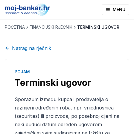
MENU
POČETNA
FINANCIJSKI RJEČNIK
TERMINSKI UGOVOR
Natrag na rječnik
POJAM
Terminski ugovor
Sporazum između kupca i prodavatelja o
razmjeni određenih roba, npr. vrijcdnosnica
(securities) ili proizvoda, po posebnoj cijeni na
neki budući datum određen ugovorom
zajedničkim svim sudionicima na tržištu za