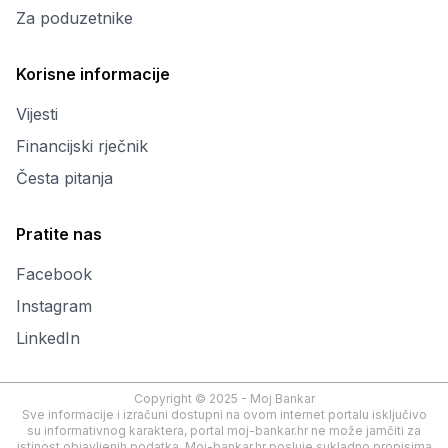
Za poduzetnike
Korisne informacije
Vijesti
Financijski rječnik
Česta pitanja
Pratite nas
Facebook
Instagram
LinkedIn
Copyright © 2025 - Moj Bankar
Sve informacije i izračuni dostupni na ovom internet portalu isključivo
su informativnog karaktera, portal moj-bankar.hr ne može jamčiti za
istinost objavljenih podatka. Moj-bankar.hr posluje sukladno propisima