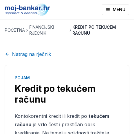
MENU
FINANCIJSKI
KREDIT PO TEKUĆEM
POČETNA
RJEČNIK
RAČUNU
Natrag na rječnik
POJAM
Kredit po tekućem
računu
Kontokorentni kredit ili kredit po
tekućem
računu
je vrlo čest i praktičan oblik
kreditiranja. Na temelju solidnosti tražitelja