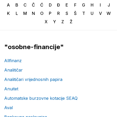
A
B
C
Č
Ć
D
Đ
E
F
G
H
I
J
K
L
M
N
O
P
R
S
Š
T
U
V
W
X
Y
Z
Ž
"
osobne-financije
"
Allfinanz
Analitičar
Analitičari vrijednosnih papira
Anuitet
Automatske burzovne kotacije SEAQ
Aval