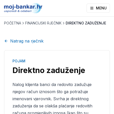
MENU
POČETNA
FINANCIJSKI RJEČNIK
DIREKTNO ZADUŽENJE
Natrag na rječnik
POJAM
Direktno zaduženje
Nalog klijenta banci da redovito zadužuje
njegov račun iznosom što ga potražuje
imenovani vjerovnik. Svrha je direktnog
zaduženja da se olakša plaćanje redovitih
računa promjenljivih iznosa (kao što su