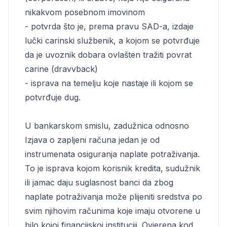
nikakvom posebnom imovinom
- potvrda što je, prema pravu SAD-a, izdaje
lučki carinski službenik, a kojom se potvrđuje
da je uvoznik dobara ovlašten tražiti povrat
carine (dravvback)
- isprava na temelju koje nastaje ili kojom se
potvrđuje dug.
U bankarskom smislu, zadužnica odnosno
Izjava o zapljeni računa jedan je od
instrumenata osiguranja naplate potraživanja.
To je isprava kojom korisnik kredita, sudužnik
ili jamac daju suglasnost banci da zbog
naplate potraživanja može plijeniti sredstva po
svim njihovim računima koje imaju otvorene u
bilo kojoj financijskoj instituciji. Ovjerena kod