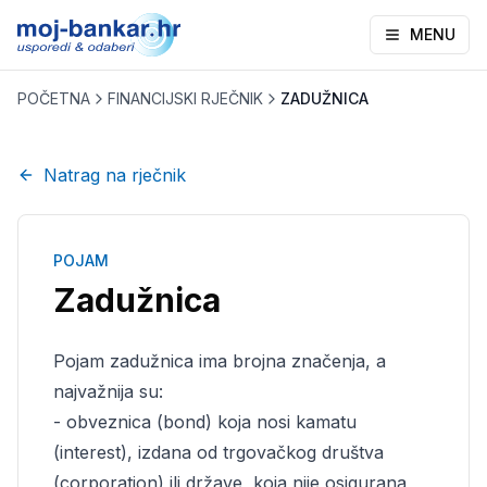
MENU
POČETNA
FINANCIJSKI RJEČNIK
ZADUŽNICA
Natrag na rječnik
POJAM
Zadužnica
Pojam zadužnica ima brojna značenja, a
najvažnija su:
- obveznica (bond) koja nosi kamatu
(interest), izdana od trgovačkog društva
(corporation) ili države, koja nije osigurana