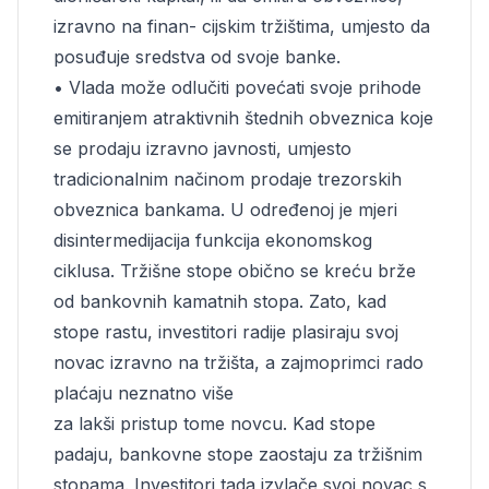
izravno na finan- cijskim tržištima, umjesto da
posuđuje sredstva od svoje banke.
• Vlada može odlučiti povećati svoje prihode
emitiranjem atraktivnih štednih obveznica koje
se prodaju izravno javnosti, umjesto
tradicionalnim načinom prodaje trezorskih
obveznica bankama. U određenoj je mjeri
disintermedijacija funkcija ekonomskog
ciklusa. Tržišne stope obično se kreću brže
od bankovnih kamatnih stopa. Zato, kad
stope rastu, investitori radije plasiraju svoj
novac izravno na tržišta, a zajmoprimci rado
plaćaju neznatno više
za lakši pristup tome novcu. Kad stope
padaju, bankovne stope zaostaju za tržišnim
stopama. Investitori tada izvlače svoj novac s