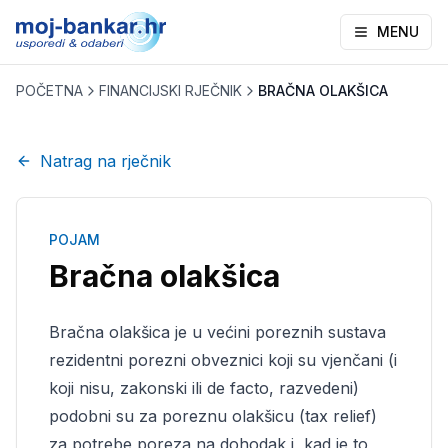
MENU
POČETNA
FINANCIJSKI RJEČNIK
BRAČNA OLAKŠICA
Natrag na rječnik
POJAM
Bračna olakšica
Bračna olakšica je u većini poreznih sustava
rezidentni porezni obveznici koji su vjenčani (i
koji nisu, zakonski ili de facto, razvedeni)
podobni su za poreznu olakšicu (tax relief)
za potrebe poreza na dohodak i, kad je to