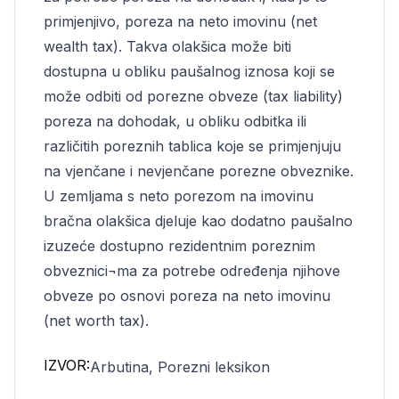
primjenjivo, poreza na neto imovinu (net
wealth tax). Takva olakšica može biti
dostupna u obliku paušalnog iznosa koji se
može odbiti od porezne obveze (tax liability)
poreza na dohodak, u obliku odbitka ili
različitih poreznih tablica koje se primjenjuju
na vjenčane i nevjenčane porezne obveznike.
U zemljama s neto porezom na imovinu
bračna olakšica djeluje kao dodatno paušalno
izuzeće dostupno rezidentnim poreznim
obveznici¬ma za potrebe određenja njihove
obveze po osnovi poreza na neto imovinu
(net worth tax).
IZVOR:
Arbutina, Porezni leksikon