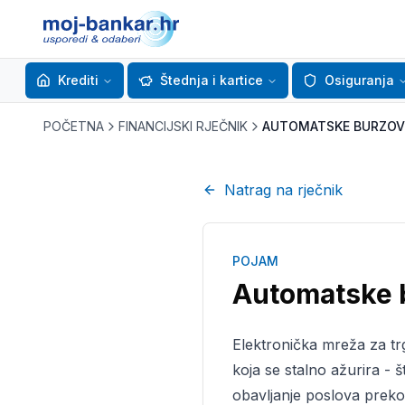
Krediti
Štednja i kartice
Osiguranja
POČETNA
FINANCIJSKI RJEČNIK
AUTOMATSKE BURZOVN
Natrag na rječnik
POJAM
Automatske 
Elektronička mreža za tr
koja se stalno ažurira - 
obavljanje poslova preko