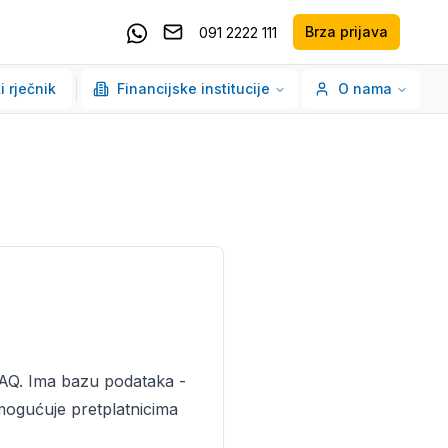
Brza prijava
091 2222 111
Pošaljite email
Kontaktirajte nas putem Whatsappa
i rječnik
Financijske institucije
O nama
EAQ. Ima bazu podataka -
omogućuje pretplatnicima