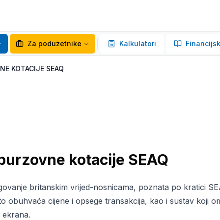
Za poduzetnike
Kalkulatori
Financijsk
E KOTACIJE SEAQ
burzovne kotacije SEAQ
govanje britanskim vrijed-nosnicama, poznata po kratici S
što obuhvaća cijene i opsege transakcija, kao i sustav koji 
 ekrana.