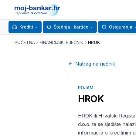
Krediti
Štednja i kartice
Osiguranja
POČETNA
FINANCIJSKI RJEČNIK
HROK
Natrag na rječnik
POJAM
HROK
HROK ili Hrvatski Regista
d.o.o. te se sjedište nala
informacija o kreditinim 