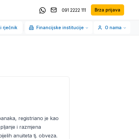
Brza prijava
091 2222 111
Pošaljite email
Kontaktirajte nas putem Whatsappa
i rječnik
Financijske institucije
O nama
banaka, registriano je kao
upljanje i razmjena
elih anuiteta tj. obveza.