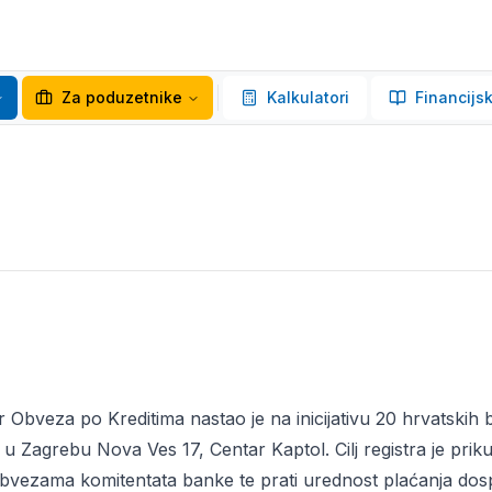
Za poduzetnike
Kalkulatori
Financijsk
r Obveza po Kreditima nastao je na inicijativu 20 hrvatskih 
zi u Zagrebu Nova Ves 17, Centar Kaptol. Cilj registra je prik
obvezama komitentata banke te prati urednost plaćanja dospij