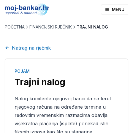
MENU
POČETNA
FINANCIJSKI RJEČNIK
TRAJNI NALOG
Natrag na rječnik
POJAM
Trajni nalog
Nalog komitenta njegovoj banci da na teret
njegovog računa na određene termine u
redovitim vremenskim razmacima obavlja
višekratna plaćanja (isplate) ponekad istih,
fiksnih iznosa kao što su stanarina,