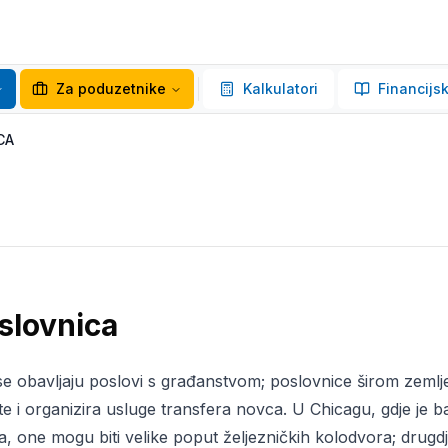
Za poduzetnike
Kalkulatori
Financijsk
CA
slovnica
se obavljaju poslovi s građanstvom; poslovnice širom zemlje
te i organizira usluge transfera novca. U Chicagu, gdje je
a, one mogu biti velike poput željezničkih kolodvora; drugd