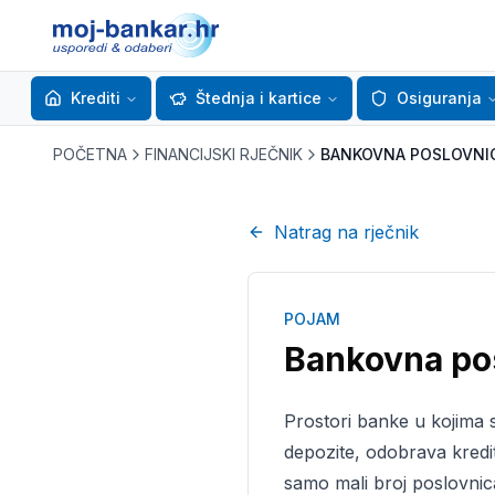
Krediti
Štednja i kartice
Osiguranja
POČETNA
FINANCIJSKI RJEČNIK
BANKOVNA POSLOVNI
Natrag na rječnik
POJAM
Bankovna po
Prostori banke u kojima 
depozite, odobrava kredi
samo mali broj poslovnic