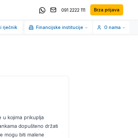
Brza prijava
091 2222 111
Pošaljite email
Kontaktirajte nas putem Whatsappa
i rječnik
Financijske institucije
O nama
 u kojima prikuplja
 bankama dopušteno držati
je mogu biti malene