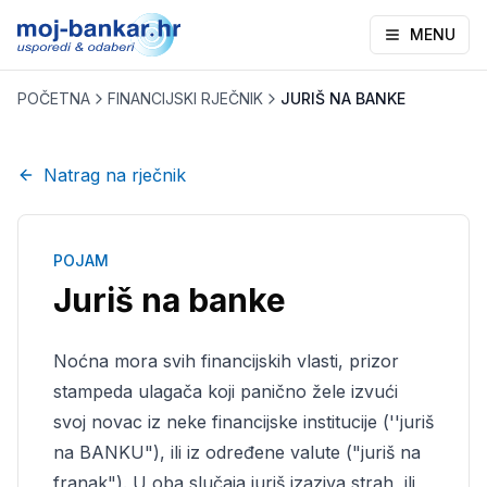
MENU
POČETNA
FINANCIJSKI RJEČNIK
JURIŠ NA BANKE
Natrag na rječnik
POJAM
Juriš na banke
Noćna mora svih financijskih vlasti, prizor
stampeda ulagača koji panično žele izvući
svoj novac iz neke financijske institucije (''juriš
na BANKU"), ili iz određene valute ("juriš na
franak"). U oba slučaja juriš izaziva strah, ili