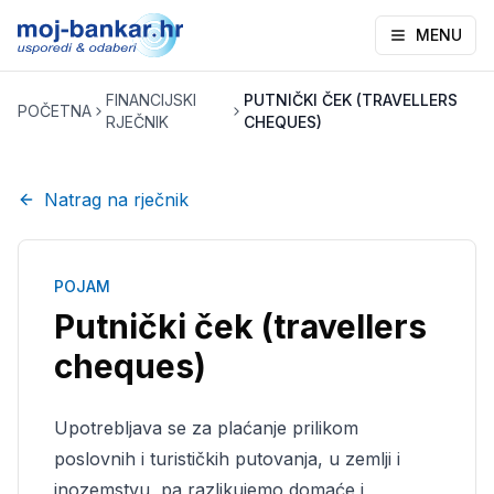
MENU
FINANCIJSKI
PUTNIČKI ČEK (TRAVELLERS
POČETNA
RJEČNIK
CHEQUES)
Natrag na rječnik
POJAM
Putnički ček (travellers
cheques)
Upotrebljava se za plaćanje prilikom
poslovnih i turističkih putovanja, u zemlji i
inozemstvu, pa razlikujemo domaće i