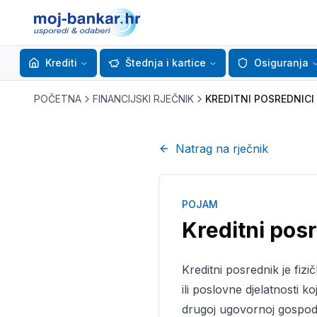
Krediti
Štednja i kartice
Osiguranja
POČETNA
FINANCIJSKI RJEČNIK
KREDITNI POSREDNICI
Natrag na rječnik
POJAM
Kreditni posr
Kreditni posrednik je fizi
ili poslovne djelatnosti k
drugoj ugovornoj gospoda