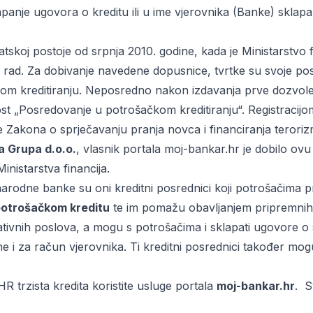
panje ugovora o kreditu ili u ime vjerovnika (Banke) sklap
atskoj postoje od srpnja 2010. godine, kada je Ministarstvo f
 rad. Za dobivanje navedene dopusnice, tvrtke su svoje pos
m kreditiranju. Neposredno nakon izdavanja prve dozvole
ost „Posredovanje u potrošačkom kreditiranju“. Registracijo
e Zakona o sprječavanju pranja novca i financiranja terori
a Grupa d.o.o.
, vlasnik portala moj-bankar.hr je dobilo ov
Ministarstva financija.
rodne banke su oni kreditni posrednici koji potrošačima pre
otrošačkom kreditu
te im pomažu obavljanjem pripremnih ra
ativnih poslova, a mogu s potrošačima i sklapati ugovore
 i za račun vjerovnika. Ti kreditni posrednici također mog
R trzista kredita koristite usluge portala
moj-bankar.hr
. S