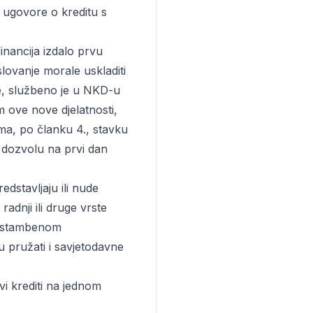
a ugovore o kreditu s
inancija izdalo prvu
lovanje morale uskladiti
, službeno je u NKD-u
m ove nove djelatnosti,
zma, po članku 4., stavku
u dozvolu na prvi dan
dstavljaju ili nude
dnji ili druge vrste
 o stambenom
u pružati i savjetodavne
vi krediti na jednom