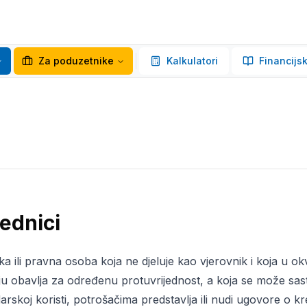
Za poduzetnike
Kalkulatori
Financijsk
ednici
čka ili pravna osoba koja ne djeluje kao vjerovnik i koja u o
oju obavlja za određenu protuvrijednost, a koja se može sasto
rskoj koristi, potrošačima predstavlja ili nudi ugovore o k