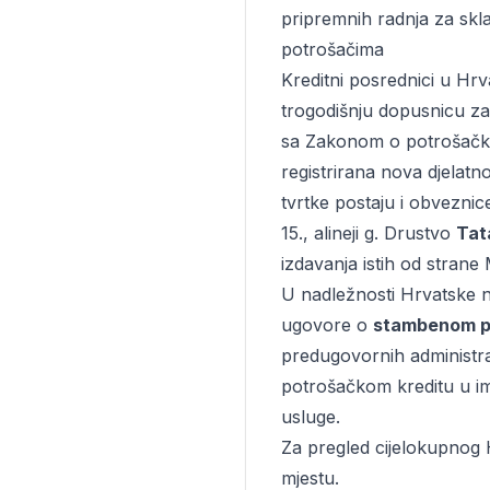
pripremnih radnja za skla
potrošačima
Kreditni posrednici u Hrv
trogodišnju dopusnicu za
sa Zakonom o potrošačko
registrirana nova djelatn
tvrtke postaju i obveznic
15., alineji g. Drustvo
Tat
izdavanja istih od strane 
U nadležnosti Hrvatske na
ugovore o
stambenom p
predugovornih administr
potrošačkom kreditu u ime
usluge.
Za pregled cijelokupnog H
mjestu.