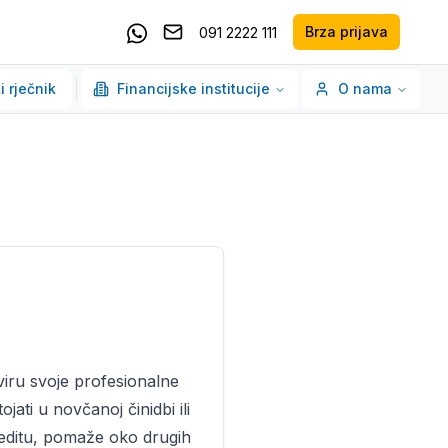
Brza prijava
091 2222 111
Pošaljite email
Kontaktirajte nas putem Whatsappa
i rječnik
Financijske institucije
O nama
kviru svoje profesionalne
jati u novčanoj činidbi ili
reditu, pomaže oko drugih