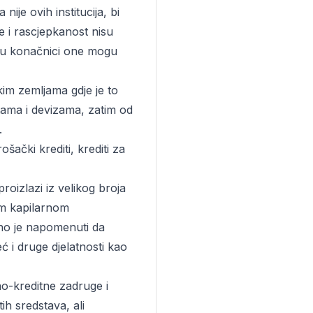
nije ovih institucija, bi
e i rascjepkanost nisu
da u konačnici one mogu
im zemljama gdje je to
utama i devizama, zatim od
.
šački krediti, krediti za
oizlazi iz velikog broja
om kapilarnom
žno je napomenuti da
ć i druge djelatnosti kao
dno-kreditne zadruge i
ih sredstava, ali