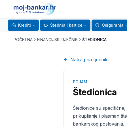
Krediti
Štednja i kartice
Osiguranja
POČETNA
FINANCIJSKI RJEČNIK
ŠTEDIONICA
Natrag na rječnik
POJAM
Štedionica
Štedionice su specifične, 
prikupljanje i plasman šte
bankarskog poslovanja.