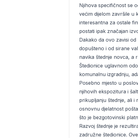
Njihova specifičnost se oči
većim dijelom završile u 
interesantna za ostale fi
postati ipak značajan izv
Dakako da ovo zavisi od 
dopušteno i od sirane val
navika štednje novca, a r
Štedionice uglavnom odobra
komunalnu izgradnju, adapt
Posebno mjesto u poslovim
njihovih ekspozitura i š
prikupljanju štednje, ali
osnovnu djelatnost poštans
što je bezgotovinski plat
Razvoj štednje je rezultir
zadružne štedionice. Ove 