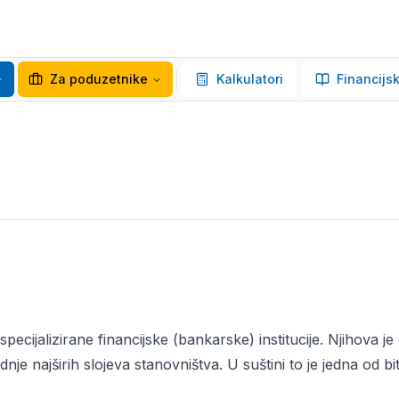
Za poduzetnike
Kalkulatori
Financijsk
specijalizirane financijske (bankarske) institucije. Njihova j
dnje najširih slojeva stanovništva. U suštini to je jedna od b