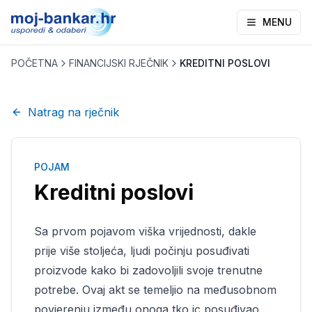
MENU
POČETNA
FINANCIJSKI RJEČNIK
KREDITNI POSLOVI
Natrag na rječnik
POJAM
Kreditni poslovi
Sa prvom pojavom viška vrijednosti, dakle
prije više stoljeća, ljudi počinju posuđivati
proizvode kako bi zadovoljili svoje trenutne
potrebe. Ovaj akt se temeljio na međusobnom
povjerenju između onoga tko jc posuđivao