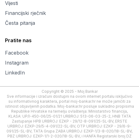
Vijesti
Financijski rječnik
Česta pitanja
Pratite nas
Facebook
Instagram
LinkedIn
Copyright © 2025 - Moj Bankar
Sve informacije i izračuni dostupni na ovom internet portalu isključivo
su informativnog karaktera, portal moj-bankar.hr ne može jamčiti za
istinost objavljenih podatka. Moj-bankar.hr posluje sukladno propisima
Republike Hrvatske na temelju ovlaštenja: Ministarstvo financija,
KLASA: UP/I-450-06/25-01/21 URBROJ: 513-06-03-25-2, HNB TATA
Zastupanje HPB URBROJ: EZKP - 29/12-8-091/25-SL-BV, ERSTE
URBROJ: EZKP-29/5-4-091/22-SL-BV, OTP URBROJ: EZKP - 29/6-9-
091/25-SL-BV, TATA Grupa ZABA URBROJ: EZKP-1/3-8-020/18-SL-BV,
PBZ URBROJ: EZKP-1/1-2-020/18-SL-BV, i HANFA Registarski broj DZ