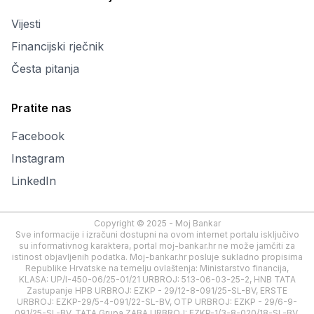
Vijesti
Financijski rječnik
Česta pitanja
Pratite nas
Facebook
Instagram
LinkedIn
Copyright © 2025 - Moj Bankar
Sve informacije i izračuni dostupni na ovom internet portalu isključivo
su informativnog karaktera, portal moj-bankar.hr ne može jamčiti za
istinost objavljenih podatka. Moj-bankar.hr posluje sukladno propisima
Republike Hrvatske na temelju ovlaštenja: Ministarstvo financija,
KLASA: UP/I-450-06/25-01/21 URBROJ: 513-06-03-25-2, HNB TATA
Zastupanje HPB URBROJ: EZKP - 29/12-8-091/25-SL-BV, ERSTE
URBROJ: EZKP-29/5-4-091/22-SL-BV, OTP URBROJ: EZKP - 29/6-9-
091/25-SL-BV, TATA Grupa ZABA URBROJ: EZKP-1/3-8-020/18-SL-BV,