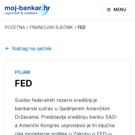
MENU
POČETNA
FINANCIJSKI RJEČNIK
FED
Natrag na rječnik
POJAM
FED
Sustav federalnih rezervi središnji je
bankarski sutrav u Sjedinjenim Američkim
Državama. Predstavlja središnju banku SAD-
a Američki Kongres uspostavio je tri ključna
cilja monetarne politike u Zakonu o FED-u