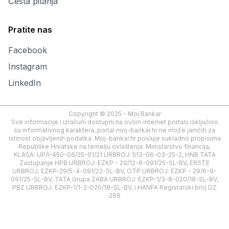
Česta pitanja
Pratite nas
Facebook
Instagram
LinkedIn
Copyright © 2025 - Moj Bankar
Sve informacije i izračuni dostupni na ovom internet portalu isključivo
su informativnog karaktera, portal moj-bankar.hr ne može jamčiti za
istinost objavljenih podatka. Moj-bankar.hr posluje sukladno propisima
Republike Hrvatske na temelju ovlaštenja: Ministarstvo financija,
KLASA: UP/I-450-06/25-01/21 URBROJ: 513-06-03-25-2, HNB TATA
Zastupanje HPB URBROJ: EZKP - 29/12-8-091/25-SL-BV, ERSTE
URBROJ: EZKP-29/5-4-091/22-SL-BV, OTP URBROJ: EZKP - 29/6-9-
091/25-SL-BV, TATA Grupa ZABA URBROJ: EZKP-1/3-8-020/18-SL-BV,
PBZ URBROJ: EZKP-1/1-2-020/18-SL-BV, i HANFA Registarski broj DZ
269