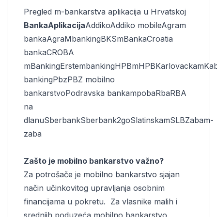
Pregled m-bankarstva aplikacija u Hrvatskoj
Banka
Aplikacija
Addiko
Addiko mobile
Agram
banka
AgraMbanking
BKS
mBanka
Croatia
banka
CROBA
mBanking
Erste
mbanking
HPB
mHPB
Karlovacka
mKa
banking
Pbz
PBZ mobilno
bankarstvo
Podravska banka
mpoba
Rba
RBA
na
dlanu
Sberbank
Sberbank2go
Slatinska
mSLB
Zaba
m-
zaba
Zašto je mobilno bankarstvo važno?
Za potrošače je mobilno bankarstvo sjajan
način učinkovitog upravljanja osobnim
financijama u pokretu. Za vlasnike malih i
srednjih poduzeća mobilno bankarstvo