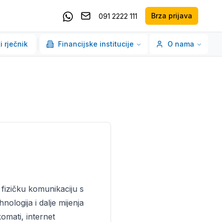
Brza prijava
091 2222 111
Pošaljite email
Kontaktirajte nas putem Whatsappa
i rječnik
Financijske institucije
O nama
 fizičku komunikaciju s
ologija i dalje mijenja
nkomati,
internet