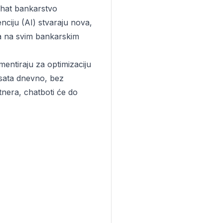
 chat bankarstvo
nciju (AI) stvaraju nova,
sla na svim bankarskim
entiraju za optimizaciju
 sata dnevno, bez
tnera, chatboti će do