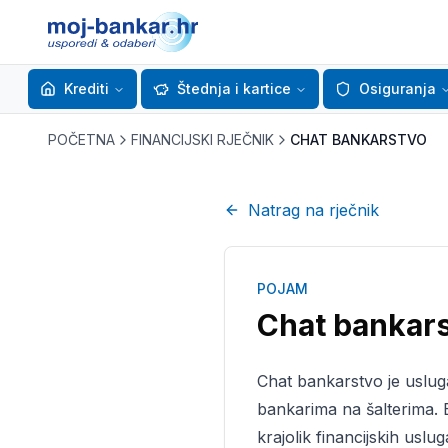
Krediti
Štednja i kartice
Osiguranja
POČETNA
FINANCIJSKI RJEČNIK
CHAT BANKARSTVO
Natrag na rječnik
POJAM
Chat bankar
Chat bankarstvo je usluga
bankarima na šalterima. B
krajolik financijskih usl