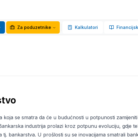
Za poduzetnike
Kalkulatori
Financijsk
stvo
 koja se smatra da će u budućnosti u potpunosti zamijeniti
ankarska industrija prolazi kroz potpunu evoluciju, gdje tehn
uga tj. bankarstva. U prošlosti su se inovacijama smatrali ba