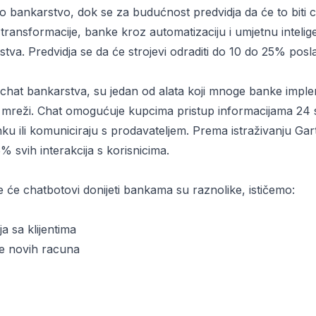
o bankarstvo
, dok se za budućnost predvidja da će to biti
transformacije, banke kroz automatizaciju i umjetnu intelige
kustva. Predvidja se da će strojevi odraditi do 10 do 25% po
chat bankarstva, su jedan od alata koji mnoge banke implem
a mreži. Chat omogućuje kupcima pristup informacijama 24
ku ili komuniciraju s prodavateljem. Prema istraživanju Gar
% svih interakcija s korisnicima.
je će chatbotovi donijeti bankama su raznolike, ističemo:
ja sa klijentima
je novih racuna