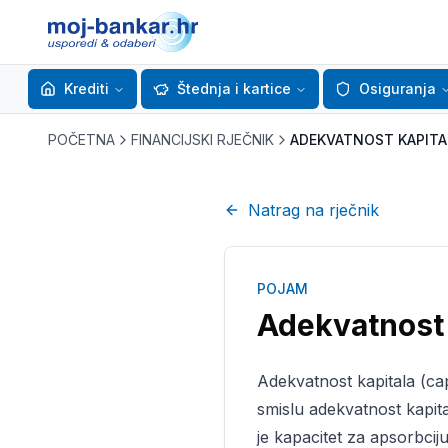
Krediti
Štednja i kartice
Osiguranja
POČETNA
FINANCIJSKI RJEČNIK
ADEKVATNOST KAPITA
Natrag na rječnik
POJAM
Adekvatnost 
Adekvatnost kapitala (cap
smislu adekvatnost kapita
je kapacitet za apsorbcij