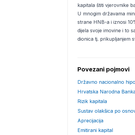
kapitala štiti vjerovnike b
U mnogim državama minima
strane HNB-a i iznosi 10
dijela svoje imovine i to
dionica tj. prikupljanjem 
Povezani pojmovi
Državno nacionalno hip
Hrvatska Narodna Bank
Rizik kapitala
Sustav olakšica po osnovi
Aprecijacija
Emitirani kapital