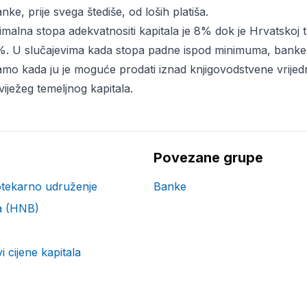
anke, prije svega štediše, od loših platiša.
lna stopa adekvatnositi kapitala je 8% dok je Hrvatskoj t
%. U slučajevima kada stopa padne ispod minimuma, banke pr
 samo kada ju je moguće prodati iznad knjigovodstvene vrijedn
sviježeg temeljnog kapitala.
Povezane grupe
otekarno udruženje
Banke
a (HNB)
 cijene kapitala