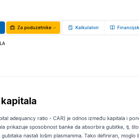
Za poduzetnike
Kalkulatori
Financijsk
LA
kapitala
ital adequancy ratio - CAR) je odnos između kapitala i pon
la prikazuje sposobnost banke da absorbira gubitke, tj. što j
u gubitaka nastali lošim plasmanima. Tako definiran, moglo 