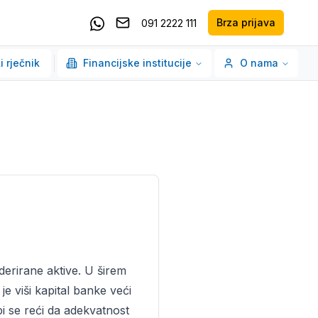
Brza prijava
091 2222 111
Pošaljite email
Kontaktirajte nas putem Whatsappa
i rječnik
Financijske institucije
O nama
derirane aktive. U širem
e viši kapital banke veći
bi se reći da adekvatnost