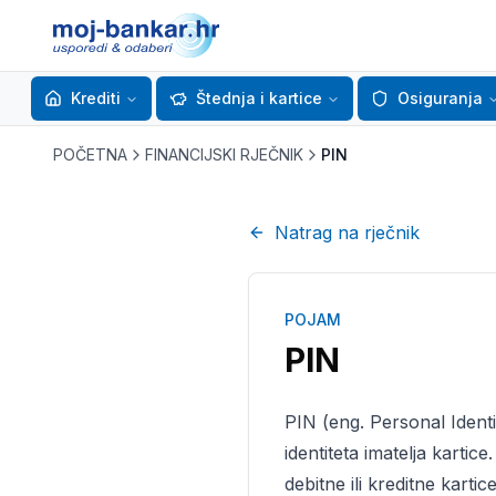
Krediti
Štednja i kartice
Osiguranja
POČETNA
FINANCIJSKI RJEČNIK
PIN
Natrag na rječnik
POJAM
PIN
PIN (eng. Personal Identif
identiteta imatelja kartic
debitne ili kreditne kart