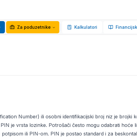
Za poduzetnike
Kalkulatori
Financijsk
ication Number) ili osobni identifikacijski broj niz je brojki 
e. PIN je vrsta lozinke. Potrošači često mogu odabrati hoće li 
ice potpisom ili PIN-om. PIN je postao standard i za beskont