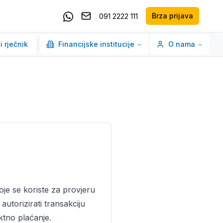
Brza prijava
091 2222 111
Pošaljite email
Kontaktirajte nas putem Whatsappa
i rječnik
Financijske institucije
O nama
koje se koriste za provjeru
autorizirati transakciju
aktno plaćanje.