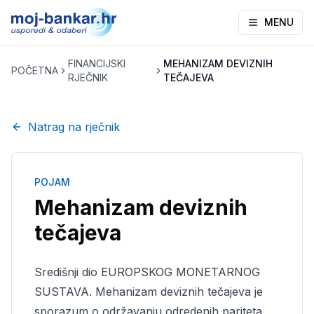
MENU
FINANCIJSKI
MEHANIZAM DEVIZNIH
POČETNA
RJEČNIK
TEČAJEVA
Natrag na rječnik
POJAM
Mehanizam deviznih
tečajeva
Središnji dio EUROPSKOG MONETARNOG
SUSTAVA. Mehanizam deviznih tečajeva je
sporazum o održavanju odredenih pariteta