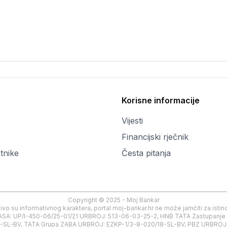
Korisne informacije
Vijesti
Financijski rječnik
tnike
Česta pitanja
Copyright © 2025 - Moj Bankar
učivo su informativnog karaktera, portal moj-bankar.hr ne može jamčiti za ist
a, KLASA: UP/I-450-06/25-01/21 URBROJ: 513-06-03-25-2, HNB TATA Zastupa
SL-BV, TATA Grupa ZABA URBROJ: EZKP-1/3-8-020/18-SL-BV, PBZ URBROJ: E