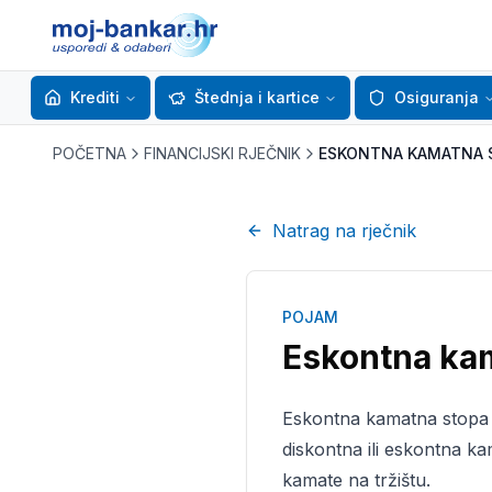
Krediti
Štednja i kartice
Osiguranja
POČETNA
FINANCIJSKI RJEČNIK
ESKONTNA KAMATNA 
Natrag na rječnik
POJAM
Eskontna ka
Eskontna kamatna stopa 
diskontna ili eskontna ka
kamate na tržištu.