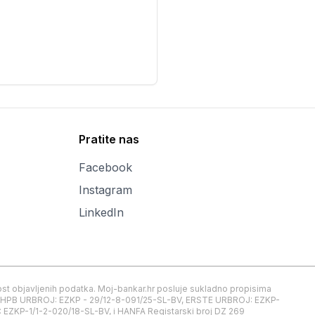
Pratite nas
Facebook
Instagram
LinkedIn
inost objavljenih podatka. Moj-bankar.hr posluje sukladno propisima
nje HPB URBROJ: EZKP - 29/12-8-091/25-SL-BV, ERSTE URBROJ: EZKP-
ZKP-1/1-2-020/18-SL-BV, i HANFA Registarski broj DZ 269