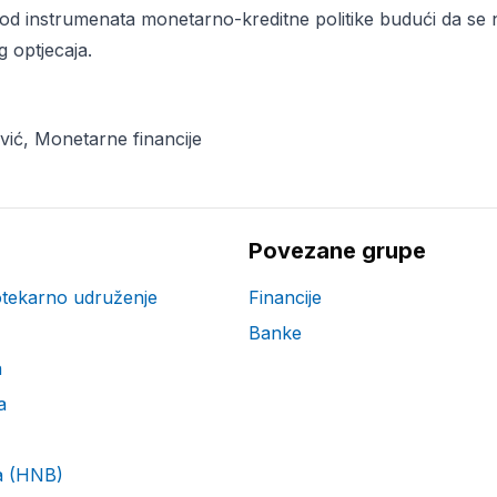
 od instrumenata monetarno-kreditne politike budući da se
 optjecaja.
vić, Monetarne financije
Povezane grupe
otekarno udruženje
Financije
Banke
a
a
a (HNB)