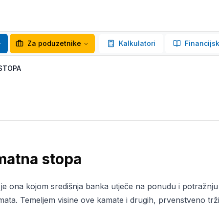
Za poduzetnike
Kalkulatori
Financijsk
STOPA
matna stopa
je ona kojom središnja banka utječe na ponudu i potražnj
mata. Temeljem visine ove kamate i drugih, prvenstveno trži