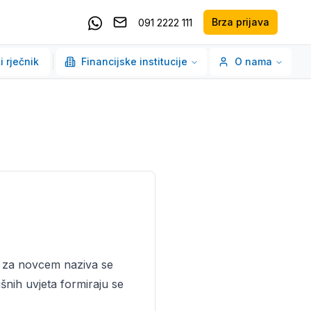
Brza prijava
091 2222 111
Pošaljite email
Kontaktirajte nas putem Whatsappa
i rječnik
Financijske institucije
O nama
u za novcem naziva se
šnih uvjeta formiraju se