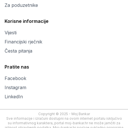
Za poduzetnike
Korisne informacije
Vijesti
Financijski rječnik
Česta pitanja
Pratite nas
Facebook
Instagram
LinkedIn
Copyright © 2025 - Moj Bankar
Sve informacije i izračuni dostupni na ovom internet portalu isključivo
su informativnog karaktera, portal moj-bankar.hr ne može jamčiti za
istinost objavljenih podatka. Moj-bankar.hr posluje sukladno propisima