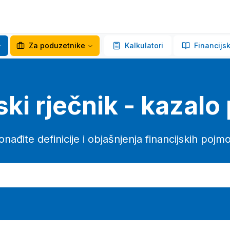
Za poduzetnike
Kalkulatori
Financijsk
ski rječnik - kazal
onađite definicije i objašnjenja financijskih pojm