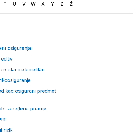
T
U
V
W
X
Y
Z
Ž
nt osiguranja
editiv
tuarska matematika
nkoosiguranje
od kao osigurani predmet
uto zarađena premija
zih
ti rizik