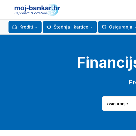
Krediti
Štednja i kartice
Osiguranja
Financij
Pr