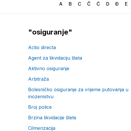
A
B
C
Č
Ć
D
Đ
E
"
osiguranje
"
Actio directa
Agent za likvidaciju šteta
Aktivno osiguranje
Arbitraža
Bolesničko osiguranje za vrijeme putovanja u
inozemstvu
Broj police
Brzina likvidacije štete
Cilmerizacija