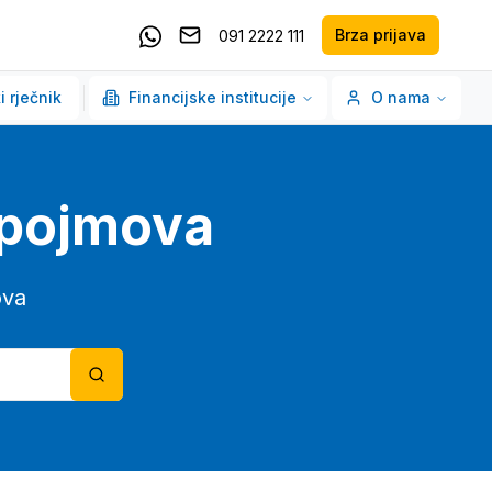
Brza prijava
091 2222 111
Pošaljite email
Kontaktirajte nas putem Whatsappa
i rječnik
Financijske institucije
O nama
o pojmova
ova