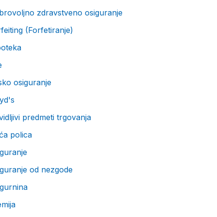
brovoljno zdravstveno osiguranje
feiting (Forfetiranje)
poteka
e
sko osiguranje
yd's
idljivi predmeti trgovanja
ća polica
guranje
iguranje od nezgode
igurnina
mija