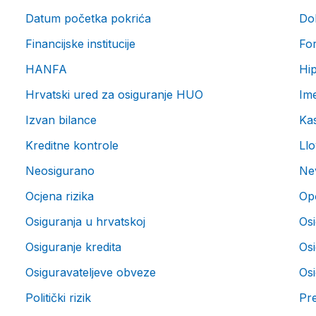
Datum početka pokrića
Do
Financijske institucije
For
HANFA
Hi
Hrvatski ured za osiguranje HUO
Im
Izvan bilance
Ka
Kreditne kontrole
Llo
Neosigurano
Nev
Ocjena rizika
Op
Osiguranja u hrvatskoj
Osi
Osiguranje kredita
Os
Osiguravateljeve obveze
Os
Politički rizik
Pre