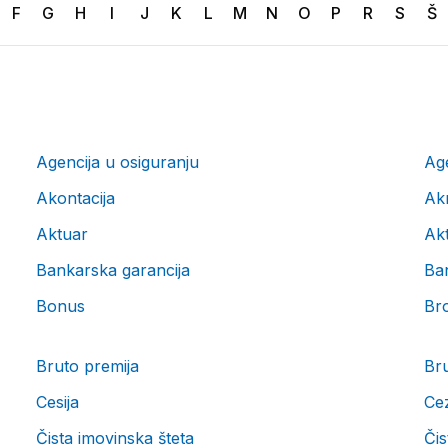
F
G
H
I
J
K
L
M
N
O
P
R
S
Š
Agencija u osiguranju
Age
Akontacija
Akr
Aktuar
Ak
Bankarska garancija
Ba
Bonus
Br
Bruto premija
Br
Cesija
Ce
Čista imovinska šteta
Čis