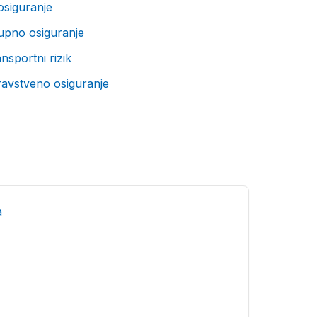
osiguranje
upno osiguranje
nsportni rizik
ravstveno osiguranje
a