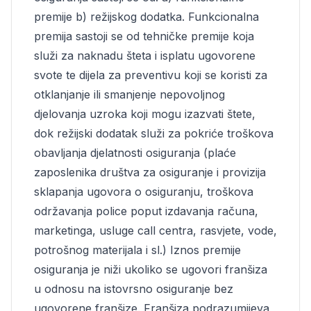
premije b) režijskog dodatka. Funkcionalna
premija sastoji se od tehničke premije koja
služi za naknadu šteta i isplatu ugovorene
svote te dijela za preventivu koji se koristi za
otklanjanje ili smanjenje nepovoljnog
djelovanja uzroka koji mogu izazvati štete,
dok režijski dodatak služi za pokriće troškova
obavljanja djelatnosti
osiguranja
(plaće
zaposlenika društva za osiguranje i provizija
sklapanja ugovora o osiguranju, troškova
održavanja police poput izdavanja računa,
marketinga, usluge call centra, rasvjete, vode,
potrošnog materijala i sl.) Iznos premije
osiguranja je niži ukoliko se ugovori franšiza
u odnosu na istovrsno osiguranje bez
ugovorene franšize. Franšiza podrazumijeva