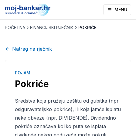
MENU
POČETNA
FINANCIJSKI RJEČNIK
POKRIĆE
Natrag na rječnik
POJAM
Pokriće
Sredstva koja pružaju zaštitu od gubitka (npr.
osiguravateljsko pokriće), ili koja jamče isplatu
neke obveze (npr. DIVIDENDE). Dividendno
pokriće označava koliko puta se isplata
dividende nekog poduzeća može pokriti