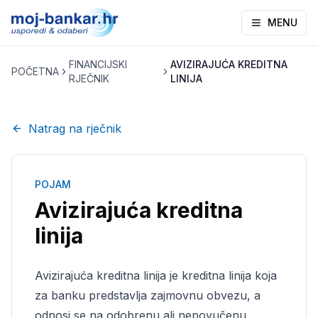
MENU
FINANCIJSKI
AVIZIRAJUĆA KREDITNA
POČETNA
RJEČNIK
LINIJA
Natrag na rječnik
POJAM
Avizirajuća kreditna
linija
Avizirajuća kreditna linija je kreditna linija koja
za banku predstavlja zajmovnu obvezu, a
odnosi se na odobrenu ali nepovučenu