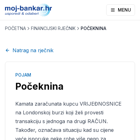
MENU
POČETNA
FINANCIJSKI RJEČNIK
POČEKNINA
Natrag na rječnik
POJAM
Počeknina
Kamata zaračunata kupcu VRIJEĐNOSNICE
na Londonskoj burzi koji želi provesti
transakciju s jednoga na drugi RAČUN.
Također, označava situaciju kad su cijene
veće isporuke neke robe više nego za