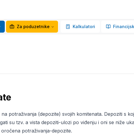
Za poduzetnike
Kalkulatori
Financijsk
ate
na potraživanja (depozite) svojih komitenata. Depoziti s k
ti su tzv. a vista depoziti-ulozi po viđenju i oni se niže uk
oročena potraživanja-depozite.