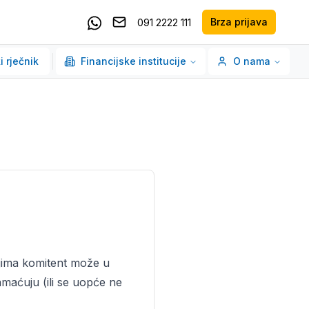
Brza prijava
091 2222 111
Pošaljite email
Kontaktirajte nas putem Whatsappa
i rječnik
Financijske institucije
O nama
ojima komitent može u
amaćuju (ili se uopće ne