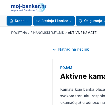
Krediti
Štednja i kartice
Osiguranja
POČETNA
FINANCIJSKI RJEČNIK
AKTIVNE KAMATE
Natrag na rječnik
POJAM
Aktivne kam
Kamate koje banka plaća 
svakom trenutku raspolaga
ukamaćuju) u odnosu na 