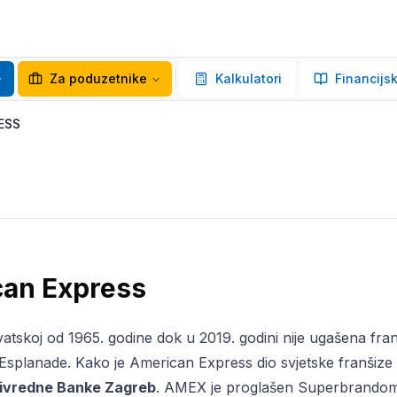
Za poduzetnike
Kalkulatori
Financijsk
ESS
an Express
tskoj od 1965. godine dok u 2019. godini nije ugašena fra
 Esplanade. Kako je American Express dio svjetske franšize
ivredne Banke Zagreb
. AMEX je proglašen Superbrandom 