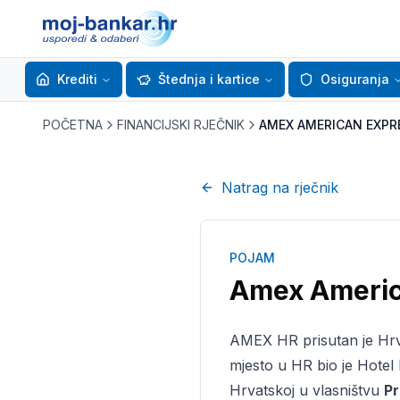
Krediti
Štednja i kartice
Osiguranja
POČETNA
FINANCIJSKI RJEČNIK
AMEX AMERICAN EXPR
Natrag na rječnik
POJAM
Amex Americ
AMEX HR prisutan je Hrva
mjesto u HR bio je Hotel
Hrvatskoj u vlasništvu
Pr