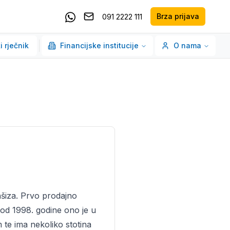
Brza prijava
091 2222 111
Pošaljite email
Kontaktirajte nas putem Whatsappa
i rječnik
Financijske institucije
O nama
nšiza. Prvo prodajno
 od 1998. godine ono je u
te ima nekoliko stotina