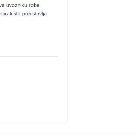
rava uvozniku robe
rati što predstavlja