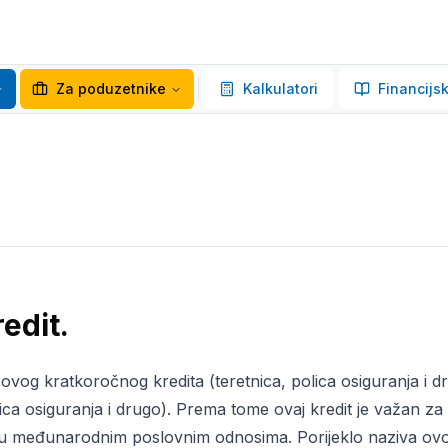
Za poduzetnike
Kalkulatori
Financijsk
edit.
ovog kratkoročnog kredita (teretnica, polica osiguranja i d
ica osiguranja i drugo). Prema tome ovaj kredit je važan z
st u međunarodnim poslovnim odnosima. Porijeklo naziva ovo