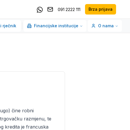
Brza prijava
091 2222 111
Pošaljite email
Kontaktirajte nas putem Whatsappa
i rječnik
Financijske institucije
O nama
rugo) čine robni
a trgovačku razmjenu, te
g kredita je francuska