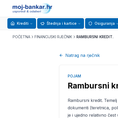
Krediti
Štednja i kartice
Osiguranja
POČETNA
FINANCIJSKI RJEČNIK
RAMBURSNI KREDIT.
Natrag na rječnik
POJAM
Rambursni kr
Rambursni kredit. Temelj 
dokumenti (teretnica, pol
je i ujedno relativno če