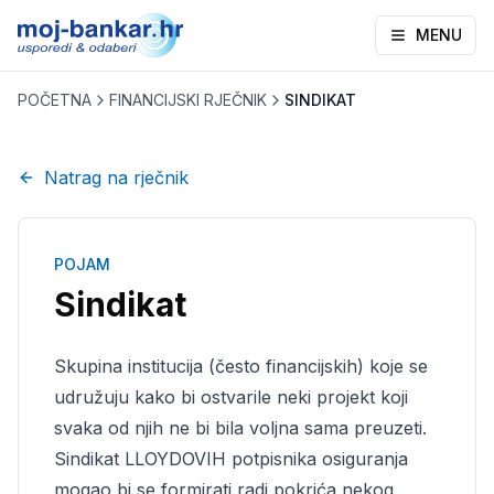
MENU
POČETNA
FINANCIJSKI RJEČNIK
SINDIKAT
Natrag na rječnik
POJAM
Sindikat
Skupina institucija (često financijskih) koje se
udružuju kako bi ostvarile neki projekt koji
svaka od njih ne bi bila voljna sama preuzeti.
Sindikat LLOYDOVIH potpisnika osiguranja
mogao bi se formirati radi pokrića nekog