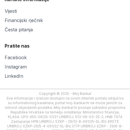
Vijesti
Financijski rječnik
Česta pitanja
Pratite nas
Facebook
Instagram
LinkedIn
Copyright © 2025 - Moj Bankar
Sve informacije i izračuni dostupni na ovom internet portalu isključivo
su informativnog karaktera, portal moj-bankar.hr ne može jamčiti za
istinost objavljenih podatka. Moj-bankar.hr posluje sukladno propisima
Republike Hrvatske na temelju ovlaštenja: Ministarstvo financija,
KLASA: UP/I-450-06/25-01/21 URBROJ: 513-06-03-25-2, HNB TATA
Zastupanje HPB URBROJ: EZKP - 29/12-8-091/25-SL-BV, ERSTE
URBROJ: EZKP-29/5-4-091/22-SL-BV, OTP URBROJ: EZKP - 29/6-9-