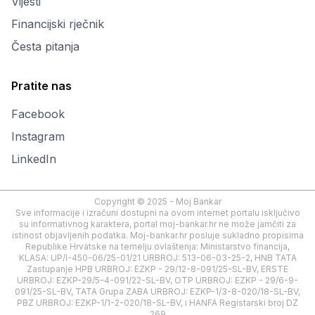
Vijesti
Financijski rječnik
Česta pitanja
Pratite nas
Facebook
Instagram
LinkedIn
Copyright © 2025 - Moj Bankar
Sve informacije i izračuni dostupni na ovom internet portalu isključivo
su informativnog karaktera, portal moj-bankar.hr ne može jamčiti za
istinost objavljenih podatka. Moj-bankar.hr posluje sukladno propisima
Republike Hrvatske na temelju ovlaštenja: Ministarstvo financija,
KLASA: UP/I-450-06/25-01/21 URBROJ: 513-06-03-25-2, HNB TATA
Zastupanje HPB URBROJ: EZKP - 29/12-8-091/25-SL-BV, ERSTE
URBROJ: EZKP-29/5-4-091/22-SL-BV, OTP URBROJ: EZKP - 29/6-9-
091/25-SL-BV, TATA Grupa ZABA URBROJ: EZKP-1/3-8-020/18-SL-BV,
PBZ URBROJ: EZKP-1/1-2-020/18-SL-BV, i HANFA Registarski broj DZ
269