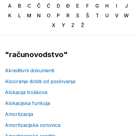
A
B
C
Č
Ć
D
Đ
E
F
G
H
I
J
K
L
M
N
O
P
R
S
Š
T
U
V
W
X
Y
Z
Ž
"
računovodstvo
"
Akreditivni dokumenti
Alociranje dobiti od poslovanja
Alokacija troškova
Alokacijska funkcija
Amortizacija
Amortizacijska osnovica