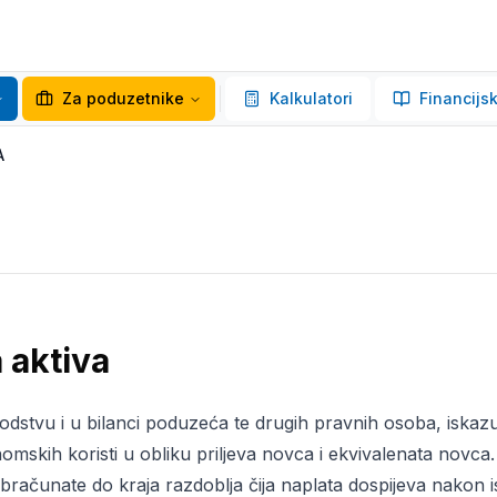
Za poduzetnike
Kalkulatori
Financijsk
A
 aktiva
vodstvu i u bilanci poduzeća te drugih pravnih osoba, iskazuj
skih koristi u obliku priljeva novca i ekvivalenata novca. 
bračunate do kraja razdoblja čija naplata dospijeva nakon