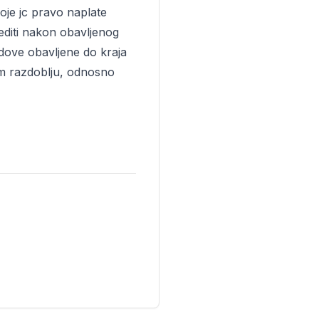
oje jc pravo naplate
editi nakon obavljenog
adove obavljene do kraja
om razdoblju, odnosno