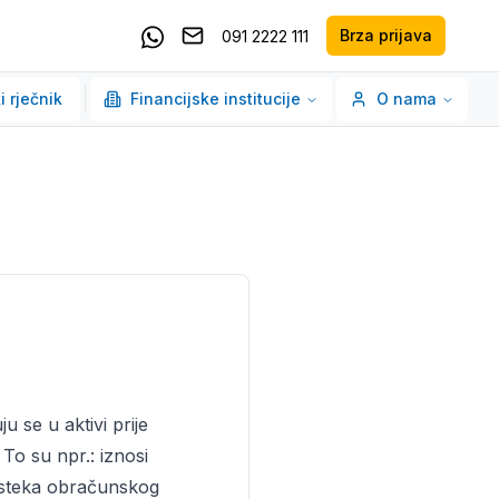
Brza prijava
091 2222 111
Pošaljite email
Kontaktirajte nas putem Whatsappa
i rječnik
Financijske institucije
O nama
u se u aktivi prije
To su npr.: iznosi
 isteka obračunskog