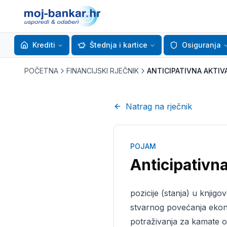
Krediti
Štednja i kartice
Osiguranja
POČETNA
FINANCIJSKI RJEČNIK
ANTICIPATIVNA AKTIV
Natrag na rječnik
POJAM
Anticipativna
pozicije (stanja) u knjigo
stvarnog povećanja ekonom
potraživanja za kamate o