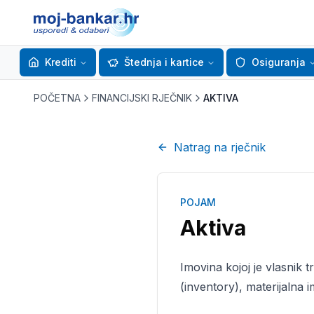
Krediti
Štednja i kartice
Osiguranja
POČETNA
FINANCIJSKI RJEČNIK
AKTIVA
Natrag na rječnik
POJAM
Aktiva
Imovina kojoj je vlasnik 
(inventory), materijalna 