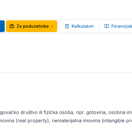
Za poduzetnike
Kalkulatori
Financijsk
trgovačko društvo ili fizička osoba, npr. gotovina, osobna im
imovina (real property), nematerijalna imovina (intangible pr