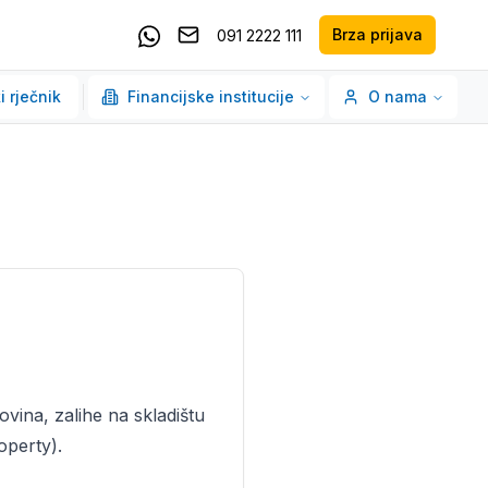
Brza prijava
091 2222 111
Pošaljite email
Kontaktirajte nas putem Whatsappa
i rječnik
Financijske institucije
O nama
ovina, zalihe na skladištu
operty).