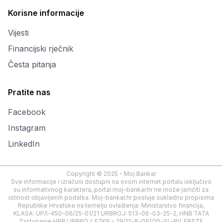
Korisne informacije
Vijesti
Financijski rječnik
Česta pitanja
Pratite nas
Facebook
Instagram
LinkedIn
Copyright © 2025 - Moj Bankar
Sve informacije i izračuni dostupni na ovom internet portalu isključivo
su informativnog karaktera, portal moj-bankar.hr ne može jamčiti za
istinost objavljenih podatka. Moj-bankar.hr posluje sukladno propisima
Republike Hrvatske na temelju ovlaštenja: Ministarstvo financija,
KLASA: UP/I-450-06/25-01/21 URBROJ: 513-06-03-25-2, HNB TATA
Zastupanje HPB URBROJ: EZKP - 29/12-8-091/25-SL-BV, ERSTE