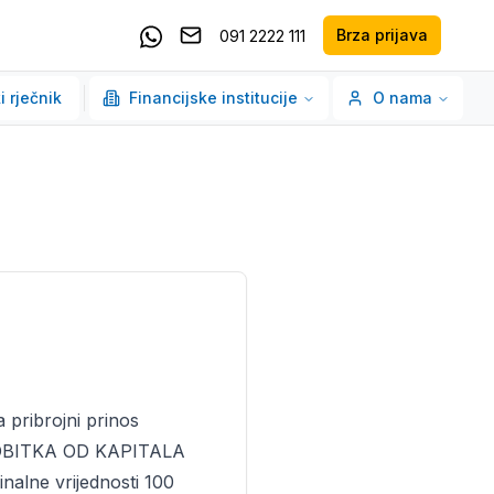
Brza prijava
091 2222 111
Pošaljite email
Kontaktirajte nas putem Whatsappa
i rječnik
Financijske institucije
O nama
ribrojni prinos
 DOBITKA OD KAPITALA
alne vrijednosti 100