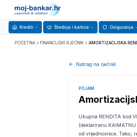
Krediti
Štednja i kartice
Osiguranja
POČETNA
FINANCIJSKI RJEČNIK
AMORTIZACIJSKA REN
Natrag na rječnik
POJAM
Amortizacijs
Ukupna RENDITA kod VRI
(deklariranu KAIMATNU 
od vrijednosnice. Tako,