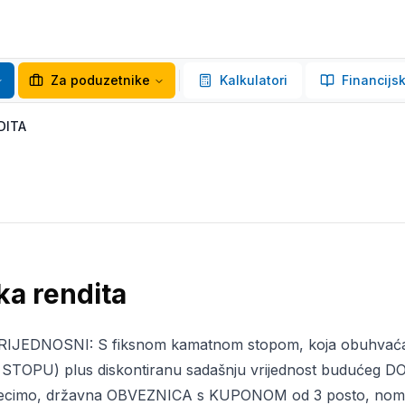
Za poduzetnike
Kalkulatori
Financijsk
DITA
ka rendita
JEDNOSNI: S fiksnom kamatnom stopom, koja obuhvaća p
STOPU) plus diskontiranu sadašnju vrijednost budućeg
 recimo, državna OBVEZNICA s KUPONOM od 3 posto, nomin