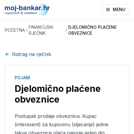
MENU
FINANCIJSKI
DJELOMIČNO PLAĆENE
POČETNA
RJEČNIK
OBVEZNICE
Natrag na rječnik
POJAM
Djelomično plaćene
obveznice
Postupak prodaje obveznica. Kupac
(interesent) za kupovinu (stjecanje) jedne
takve obveznice plaća najprije jedan dio